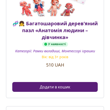
🧬👧 Багатошаровий дерев’яний
пазл «Анатомія людини –
дівчинка»
У наявності
Категорії:
Рамки вкладиші, Монтессорі іграшки
Вік: від
3
+ років
510
UAH
Додати в кошик