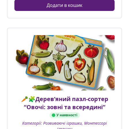
Додати в кошик
🥕🧩Дерев’яний пазл-сортер
“Овочі: зовні та всередині”
У наявності
Категорії:
Розвиваючі іграшки, Монтессорі
іграшки