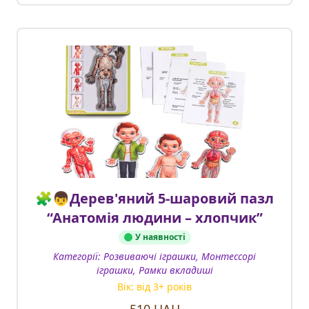
🧩👦Дерев'яний 5-шаровий пазл
“Анатомія людини – хлопчик”
У наявності
Категорії:
Розвиваючі іграшки, Монтессорі
іграшки, Рамки вкладиші
Вік: від
3
+ років