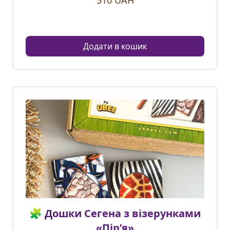
510
UAH
Додати в кошик
🧩 Дошки Сегена з візерунками
«Пір’я»