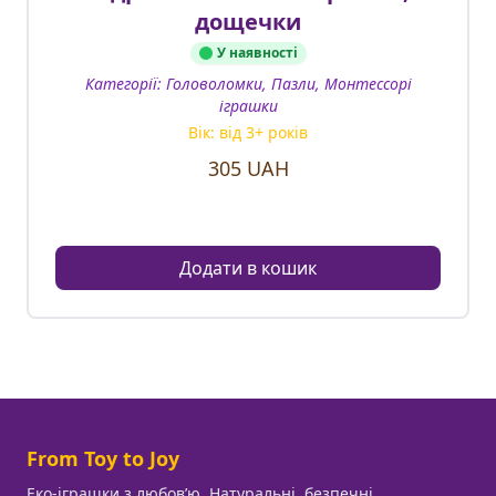
дощечки
У наявності
Категорії:
Головоломки, Пазли, Монтессорі
іграшки
Вік: від
3
+ років
305
UAH
Додати в кошик
From Toy to Joy
Еко-іграшки з любовʼю. Натуральні, безпечні,