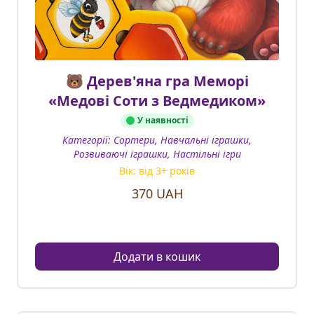
🐻 Дерев'яна гра Меморі
«Медові Соти з Ведмедиком»
У наявності
Категорії:
Сортери, Навчальні іграшки,
Розвиваючі іграшки, Настільні ігри
Вік: від
3
+ років
370
UAH
Додати в кошик