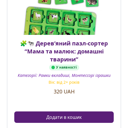
🧩🐄 Дерев’яний пазл-сортер
“Мама та малюк: домашні
тварини”
У наявності
Категорії:
Рамки вкладиші, Монтессорі іграшки
Вік: від
2
+ років
320
UAH
Додати в кошик