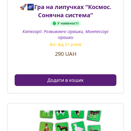
🚀🌌Гра на липучках “Космос.
Сонячна система”
У наявності
Категорії:
Розвиваючі іграшки, Монтессорі
іграшки
Вік: від
2
+ років
290
UAH
Додати в кошик