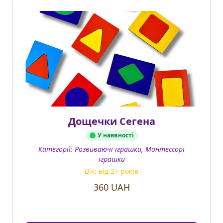
Дощечки Сегена
У наявності
Категорії:
Розвиваючі іграшки, Монтессорі
іграшки
Вік: від
2
+ років
360
UAH