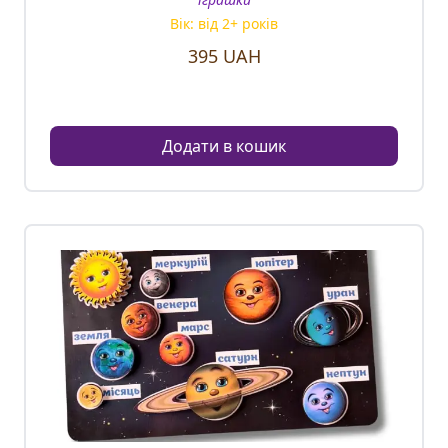
Вік: від
2
+ років
395
UAH
Додати в кошик