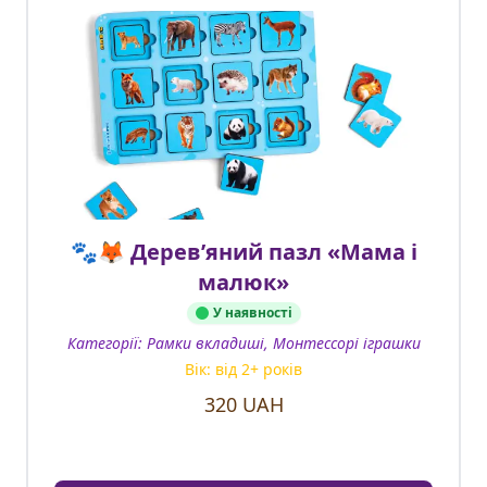
🐾🦊 Дерев’яний пазл «Мама і
малюк»
У наявності
Категорії:
Рамки вкладиші, Монтессорі іграшки
Вік: від
2
+ років
320
UAH