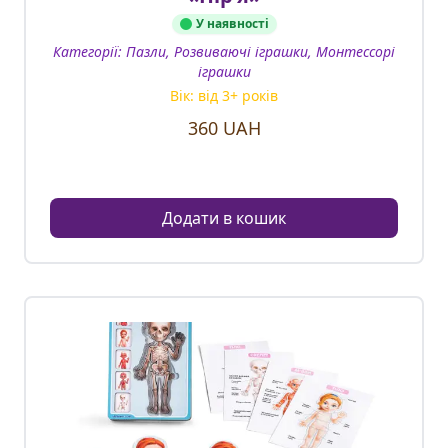
У наявності
Категорії:
Пазли, Розвиваючі іграшки, Монтессорі
іграшки
Вік: від
3
+ років
360
UAH
Додати в кошик