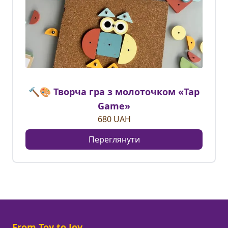
🔨🎨 Творча гра з молоточком «Tap
Game»
680
UAH
Переглянути
From Toy to Joy