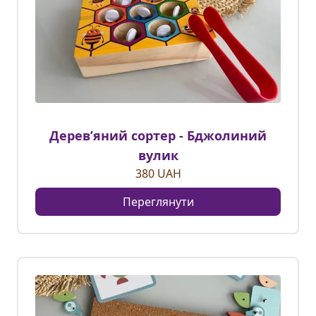
Деревʼяний сортер - Бджолиний
вулик
380
UAH
Переглянути