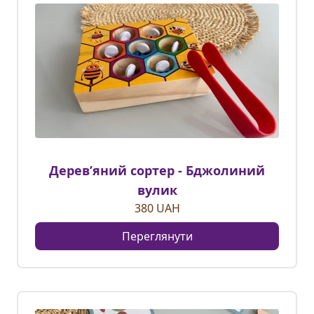
Деревʼяний сортер - Бджолиний
вулик
380
UAH
Переглянути