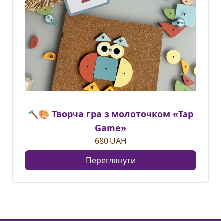
🔨🎨 Творча гра з молоточком «Tap
Game»
680
UAH
Переглянути