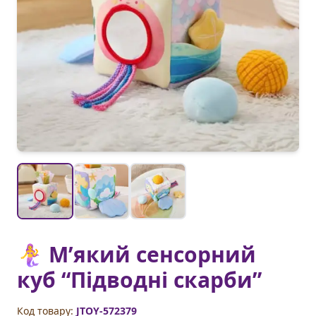
🧜‍♀️ М’який сенсорний
куб “Підводні скарби”
Код товару:
JTOY-572379