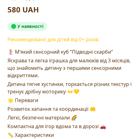
580 UAH
У наявності
Рекомендовано для дітей від
0
+ років
🧜‍♀️ М’який сенсорний куб “Підводні скарби”
Яскрава та легка іграшка для малюків від 3 місяців,
що знайомить дитину з першими сенсорними
відкриттями.
Дитина тягне хустинки, торкається різних текстур і
тренує дрібну моторику 👐💛
🌟 Переваги
Розвиток хапання та координації 🤲
Легкі, безпечні матеріали 🌈
Компактна для ігор вдома та в дорозі 🚗
📏 Характеристики