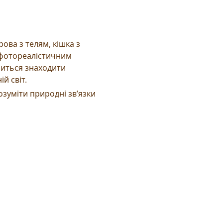
ова з телям, кішка з
и фотореалістичним
читься знаходити
й світ.
озуміти природні зв’язки