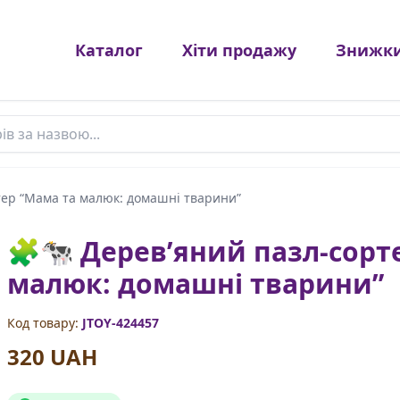
Каталог
Хіти продажу
Знижк
в
тер “Мама та малюк: домашні тварини”
🧩🐄 Дерев’яний пазл-сорт
малюк: домашні тварини”
Код товару:
JTOY-424457
320 UAH