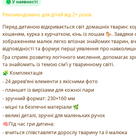
У наявності
Рекомендовано для дітей від
2
+ років
Перед дитиною відкривається світ домашніх тварин: кор
кошеням, курка з курчатком, кінь із лошам 🐎. Завдяк
зображенням малюк легко впізнає знайомих тварин, в
відповідності та формує перші уявлення про навколишні
Гра сприяє розвитку логічного мислення, допомагає зр
та знайомить із темою сім’ї у тваринному світі.
🧩 Комплектація
- 24 дерев’яні елементи з якісними фото
- планшет із вирізами для кожної пари
- зручний формат: 230×160 мм
- міцні та безпечні матеріали 🌿
- великі деталі, зручні для маленьких ручок
🧠Під час гри дитина:
- вчиться співставляти дорослу тварину та її малюка