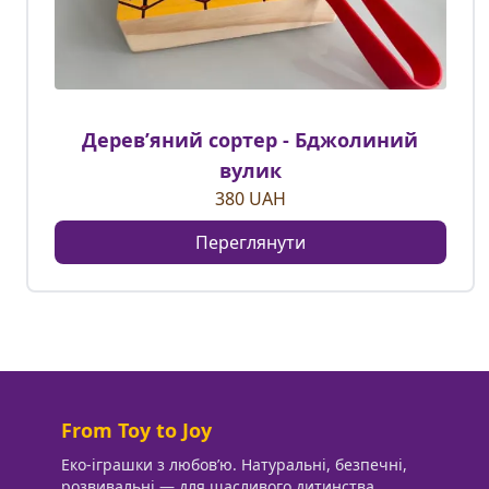
Деревʼяний сортер - Бджолиний
вулик
380
UAH
Переглянути
From Toy to Joy
Еко-іграшки з любовʼю. Натуральні, безпечні,
розвивальні — для щасливого дитинства.