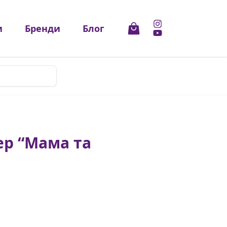
и
Бренди
Блог
ер “Мама та