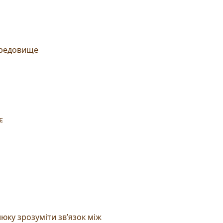
середовище
є
люку зрозуміти зв’язок між