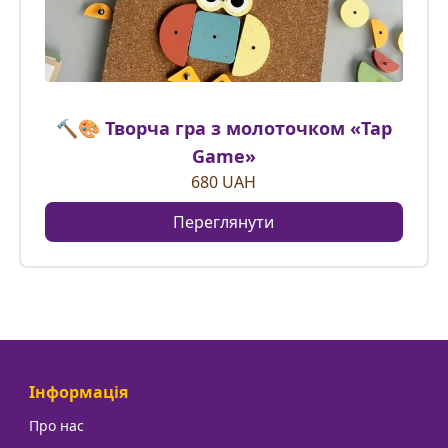
🔨🎨 Творча гра з молоточком «Tap
Game»
680
UAH
Переглянути
Інформація
Про нас