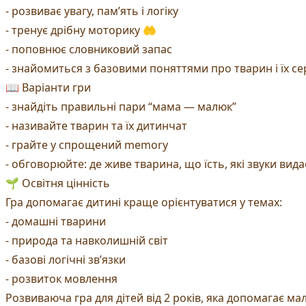
- розвиває увагу, пам’ять і логіку
- тренує дрібну моторику 🤲
- поповнює словниковий запас
- знайомиться з базовими поняттями про тварин і їх 
📖 Варіанти гри
- знайдіть правильні пари “мама — малюк”
- називайте тварин та їх дитинчат
- грайте у спрощений memory
- обговорюйте: де живе тварина, що їсть, які звуки вида
🌱 Освітня цінність
Гра допомагає дитині краще орієнтуватися у темах:
- домашні тварини
- природа та навколишній світ
- базові логічні зв’язки
- розвиток мовлення
Розвиваюча гра для дітей від 2 років, яка допомагає ма