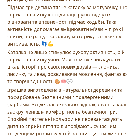
Під час гри дитина тягне каталку за мотузочку, що
сприяє розвитку координації рухів, відчуття
рівноваги та впевненості під час ходьби. Така
активність допомагає зміцнювати м'язи ніг, рук і
спини, покращує загальну моторику та фізичну
витривалість. 👣💪
Каталка не лише стимулює рухову активність, а й
сприяє розвитку уяви. Малюк може вигадувати
цікаві історії про своїх нових друзів — слоника,
лисичку та лева, розвиваючи мовлення, фантазію
та творчі здібності. 🎨🧠💬
Іграшка виготовлена з натуральної деревини та
пофарбована безпечними гіпоалергенними
фарбами. Усі деталі ретельно відшліфовані, а краї
заокруглені для комфортної та безпечної гри.
Спокійні пастельні кольори не перевантажують
дитяче сприйняття та відповідають сучасним
тенденціям розвитку дітей за принципом «менше