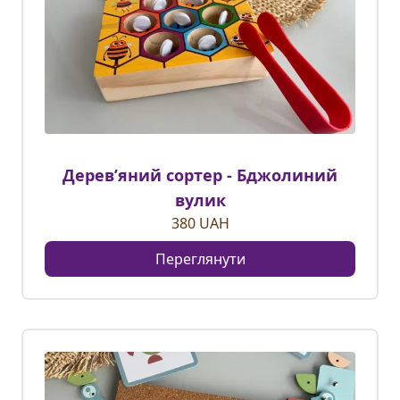
Деревʼяний сортер - Бджолиний
вулик
380
UAH
Переглянути