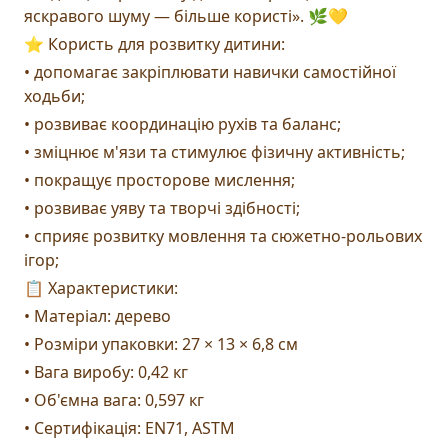
яскравого шуму — більше користі». 🌿💛
⭐ Користь для розвитку дитини:
• допомагає закріплювати навички самостійної
ходьби;
• розвиває координацію рухів та баланс;
• зміцнює м'язи та стимулює фізичну активність;
• покращує просторове мислення;
• розвиває уяву та творчі здібності;
• сприяє розвитку мовлення та сюжетно-рольових
ігор;
📋 Характеристики:
• Матеріал: дерево
• Розміри упаковки: 27 × 13 × 6,8 см
• Вага виробу: 0,42 кг
• Об'ємна вага: 0,597 кг
• Сертифікація: EN71, ASTM