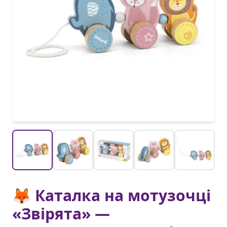
🦊 Каталка на мотузочці
«Звірята» —