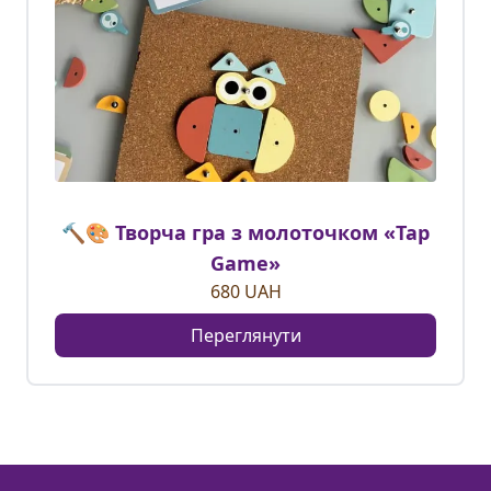
🔨🎨 Творча гра з молоточком «Tap
Game»
680
UAH
Переглянути