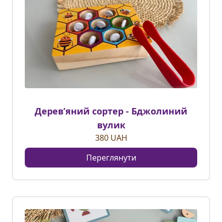
Деревʼяний сортер - Бджолиний
вулик
380
UAH
Переглянути