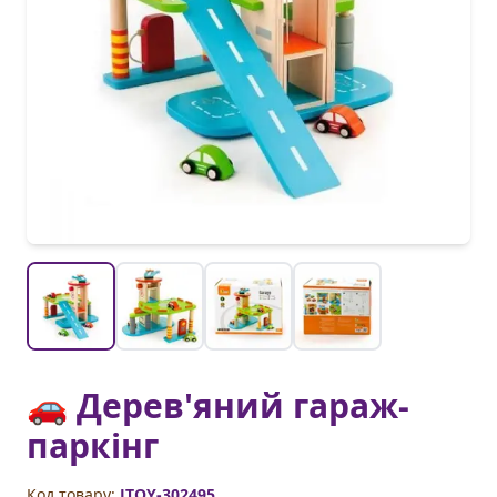
🚗 Дерев'яний гараж-
паркінг
Код товару:
JTOY-302495