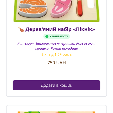
🍗 Дерев’яний набір «Пікнік»
У наявності
Категорії:
Інтерактивні іграшки, Розвиваючі
іграшки, Рамки вкладиші
Вік: від
1.5
+ років
750
UAH
Додати в кошик