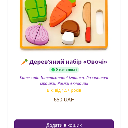
🥕 Дерев’яний набір «Овочі»
У наявності
Категорії:
Інтерактивні іграшки, Розвиваючі
іграшки, Рамки вкладиші
Вік: від
1.5
+ років
650
UAH
Додати в кошик