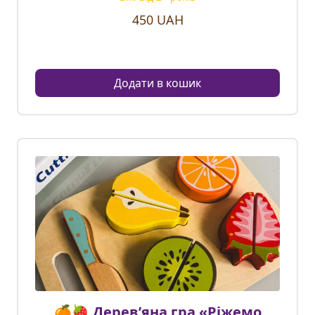
450
UAH
Додати в кошик
🍊🍓 Дерев’яна гра «Ріжемо