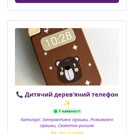
📞 Дитячий деревʼяний телефон
✨
У наявності
Категорії:
Інтерактивні іграшки, Розвиваючі
іграшки, Сюжетно-рольові
Вік: від
2
+ років