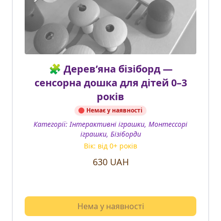
🧩 Дерев’яна бізіборд —
сенсорна дошка для дітей 0–3
років
Немає у наявності
Категорії:
Інтерактивні іграшки, Монтессорі
іграшки, Бізіборди
Вік: від
0
+ років
630
UAH
Нема у наявності