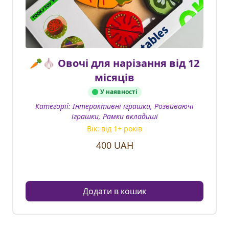
🥕🧄 Овочі для нарізання від 12
місяців
У наявності
Категорії:
Інтерактивні іграшки, Розвиваючі
іграшки, Рамки вкладиші
Вік: від
1
+ років
400
UAH
Додати в кошик