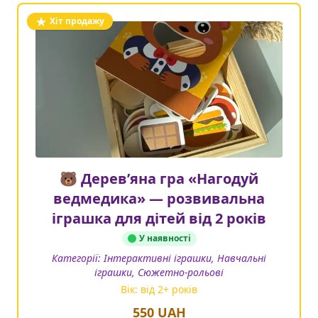
Хіт продажу
🐻 Дерев’яна гра «Нагодуй
ведмедика» — розвивальна
іграшка для дітей від 2 років
У наявності
Категорії:
Інтерактивні іграшки, Навчальні
іграшки, Сюжетно-рольові
Вік: від
2
+ років
550
UAH