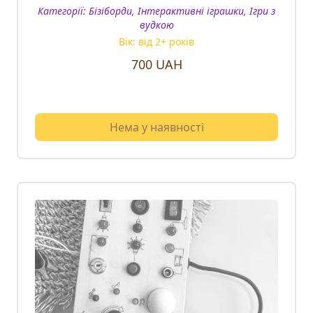
Категорії:
Бізіборди, Інтерактивні іграшки, Ігри з
вудкою
Вік: від
2
+ років
700
UAH
Нема у наявності