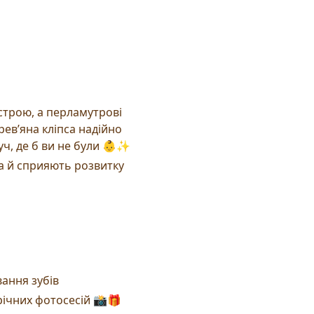
строю, а перламутрові
рев’яна кліпса надійно
уч, де б ви не були 👶✨
а й сприяють розвитку
ання зубів
річних фотосесій 📸🎁