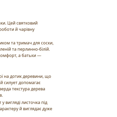
зки. Цей святковий
 роботи й чарівну
иком та тримач для соски,
леній та перлинно-білій.
омфорт, а батьки —
ої на дотик деревини, що
ий силует допомагає
верда текстура дерева
в.
у вигляді листочка під
арактеру й виглядає дуже