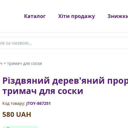
Каталог
Хіти продажу
Знижк
в
ч + тримач для соски
Різдвяний дерев'яний прор
тримач для соски
Код товару:
JTOY-867251
580 UAH