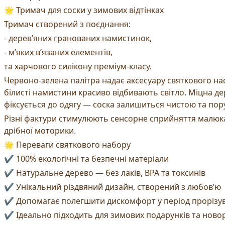
🌟 Тримач для соски у зимових відтінках
Тримач створений з поєднання:
- дерев’яних гранованих намистинок,
- м’яких в’язаних елементів,
та харчового силікону преміум-класу.
Червоно-зелена палітра надає аксесуару святкового на
білисті намистини красиво відбивають світло. Міцна де
фіксується до одягу — соска залишиться чистою та пор
Різні фактури стимулюють сенсорне сприйняття малюк
дрібної моторики.
🌟 Переваги святкового набору
✔ 100% екологічні та безпечні матеріали
✔ Натуральне дерево — без лаків, BPA та токсинів
✔ Унікальний різдвяний дизайн, створений з любов’ю
✔ Допомагає полегшити дискомфорт у період прорізув
✔ Ідеально підходить для зимових подарунків та ново