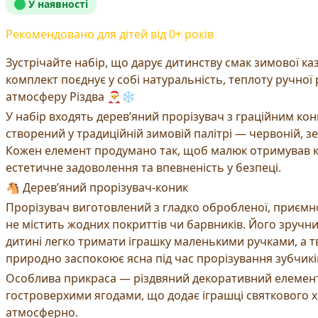
У наявності
Рекомендовано для дітей від
0
+ років
Зустрічайте набір, що дарує дитинству смак зимової ка
комплект поєднує у собі натуральність, теплоту ручної
атмосферу Різдва 🎅❄️
У набір входять дерев’яний прорізувач з граційним кон
створений у традиційній зимовій палітрі — червоній, зе
Кожен елемент продумано так, щоб малюк отримував к
естетичне задоволення та впевненість у безпеці.
🐴 Дерев’яний прорізувач-коник
Прорізувач виготовлений з гладко обробленої, приємн
не містить жодних покриттів чи барвників. Його зручн
дитині легко тримати іграшку маленькими ручками, а т
природно заспокоює ясна під час прорізування зубчикі
Особлива прикраса — різдвяний декоративний елемент 
гостроверхими ягодами, що додає іграшці святкового х
атмосферно.