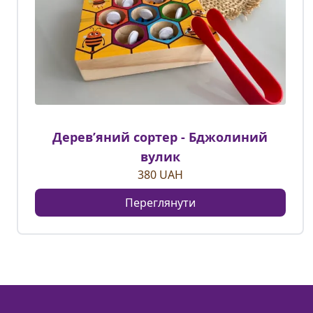
Деревʼяний сортер - Бджолиний
вулик
380
UAH
Переглянути