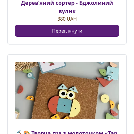
Деревʼяний сортер - Бджолиний
вулик
380
UAH
Переглянути
🔨🎨 Творча гра з молоточком «Tap